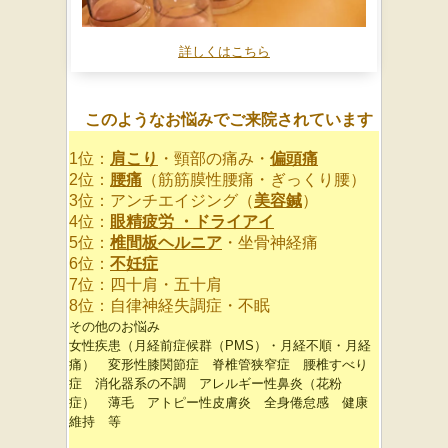
詳しくはこちら
このようなお悩みでご来院されています
1位：
肩こり
・頸部の痛み・
偏頭痛
2位：
腰痛
（筋筋膜性腰痛・ぎっくり腰）
3位：アンチエイジング（
美容鍼
）
4位：
眼精疲労 ・ドライアイ
5位：
椎間板ヘルニア
・坐骨神経痛
6位：
不妊症
7位：四十肩・五十肩
8位：自律神経失調症・不眠
その他のお悩み
女性疾患（月経前症候群（PMS）・月経不順・月経
痛） 変形性膝関節症 脊椎管狭窄症 腰椎すべり
症 消化器系の不調 アレルギー性鼻炎（花粉
症） 薄毛 アトピー性皮膚炎 全身倦怠感 健康
維持 等