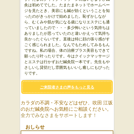
灸は初めてでした。たまたまネットでホームペー
ジを見たとき、美容にも鍼が効くということを知
ったのがきっかけで始めました。恥ずかしなが
ら、むくみや肌が気になる歳になりエステにも通
っていましたので・・・多少怖いという気持ちは
ありましたが思っていたのと違いかえって気持ち
良かったぐらいです。直後は特に顔の張り感がす
ごく感じられました。なんでもためしてみるもん
ですね。私の場合、体の治療プラス美容もできて
願ったり叶ったりです。今はクイックマッサージ
とエステは行かずおだ鍼灸院一本です。先生もや
さしいし貸切だし雰囲気もいいし癒しにもぴった
りです。
ご来院者さまの声をもっと見る
カラダの不調・不安などはぜひ、吹田 江坂
のおだ鍼灸院へお気軽にご相談ください。
全力でみなさまをサポートします！
おしらせ