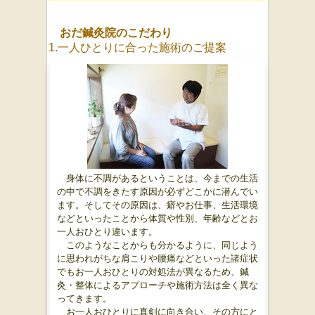
おだ鍼灸院のこだわり
1.一人ひとりに合った施術のご提案
身体に不調があるということは、今までの生活
の中で不調をきたす原因が必ずどこかに潜んでい
ます。そしてその原因は、癖やお仕事、生活環境
などといったことから体質や性別、年齢などとお
一人おひとり違います。
このようなことからも分かるように、同じよう
に思われがちな肩こりや腰痛などといった諸症状
でもお一人おひとりの対処法が異なるため、鍼
灸・整体によるアプローチや施術方法は全く異な
ってきます。
お一人おひとりに真剣に向き合い、
その方にと