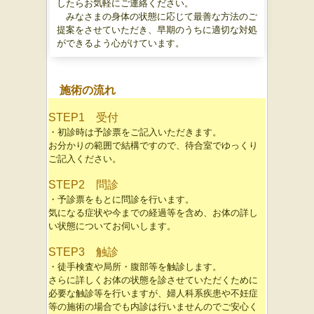
したらお気軽にご連絡ください。
みなさまの身体の状態に応じて最善な方法のご
提案をさせていただき、早期のうちに適切な対処
ができるよう心がけています。
施術の流れ
STEP1 受付
・初診時は予診票をご記入いただきます。
お分かりの範囲で結構ですので、待合室でゆっくり
ご記入ください。
STEP2 問診
・予診票をもとに問診を行います。
気になる症状や今までの経過等を含め、お体の詳し
い状態についてお伺いします。
STEP3 触診
・徒手検査や局所・腹部等を触診します。
さらに詳しくお体の状態を診させていただくために
必要な触診等を行いますが、
婦人科系疾患や不妊症
等の施術の場合でも内診は行いませんのでご安心く