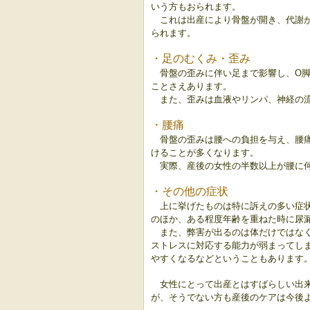
いう方もおられます。
これは出産により骨盤が開き、代謝
られます。
・足のむくみ・歪み
骨盤の歪みに伴い足まで影響し、O
ことさえあります。
また、歪みは血液やリンパ、神経の
・
腰痛
骨盤の歪みは腰への負担を与え、腰
けることが多くなります。
実際、産後の女性の半数以上が腰に
・
その他の症状
上に挙げたものは特に訴えの多い症
のほか、ある程度年齢を重ねた時に尿
また、弊害が出るのは体だけではな
ストレスに対応する能力が弱まってし
やすくなるなどということもあります
女性にとって出産とはすばらしい出
が、そうでない方も産後のケアは今後