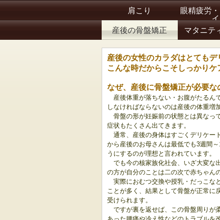
肩こり
眼精疲労・
イ
産後の骨盤矯正
マタニテ
産後の女性のカラダはとてもデ
こんな時だからこそしっかりケ
なぜ、産後に骨盤矯正が必要な
産後体重が落ちない・お腹がたるん
しなければならないのは産後の体重増
骨盤の形が妊娠前の状態とは異なって
症状もたくさん出てきます。
通常、産後の身体はすごくデリケー
から産後のお母さんは最低でも3週間～
うにするのが理想と言われています。
でも今の核家族化社会、いざ大変な
の方が自分のことは二の次で赤ちゃん
実際におむつ交換や授乳・だっこなど
ことが多く、結果として骨盤が正常に
受けられます。
ですが裏を返せば、この骨盤周りが
あった腰痛や冷え性などのトラブルを