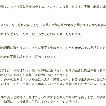
が悪くなったり運動量が減少することなどにより起こります。実際、出産を経
脚やX脚になる恐れがあります。体重の増加と足の歪みが重なれば多大な負担
流れまで悪くするため、むくみやしびれの原因にもなります。
痛の原因に繋がります。さらに子育て中は抱っこしたりかがんでお世話をする
何らかの不調を訴えるとも言われています。
状ですが、そのほかにも様々な弊害があります。
骨盤の歪みは周辺を覆う筋肉
漏れなどの症状を引き起こす原因にもなりかねます。
く、身体の歪みはメンタル面にも大きく影響します。
骨盤が歪み身体に負担が
まいます。また、出産によるホルモンバランスの変化でさらにナーバスになり
。
来事であると同時に、身体にとっての大きな変化の時期でもあります。産後痛
より快適に、より健康に生活していく上でとても大切です。