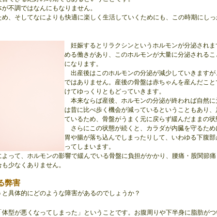
体が不調ではなんにもなりません。
ため、そしてなによりも快適に楽しく生活していくためにも、この時期にしっ
妊娠するとリラクシンというホルモンが分泌されま
める働きがあり、このホルモンが大量に分泌されるこ
になります。
出産後はこのホルモンの分泌が減少していきますが
ではありません。産後の骨盤は赤ちゃんを産んだこと
けてゆっくりともどっていきます。
本来ならば産後、ホルモンの分泌が終われば自然に
は昔に比べ歩く機会が減っているということもあり、
ているため、骨盤がうまく元に戻らず緩んだままの状
さらにこの状態が続くと、カラダが内臓を守るため
胃や腸が落ち込んでしまったりして、いわゆる下腹部
ってしまいます。
によって、ホルモンの影響で緩んでいる骨盤に負担がかかり、腰痛・股関節痛
合も少なくありません。
る弊害
うと具体的にどのような障害があるのでしょうか？
「体型が悪くなってしまった」ということです。
お腹周りや下半身に脂肪がつ