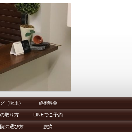
グ（吸玉）
施術料金
の取り方
LINEでご予約
院の選び方
腰痛