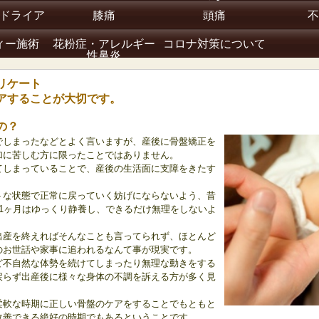
ドライア
膝痛
頭痛
不
ィー施術
花粉症・アレルギー
コロナ対策について
性鼻炎
リケート
アすることが大切です。
の？
でしまったなどとよく言いますが、産後に骨盤矯正を
加に苦しむ方に限ったことではありません。
しまっていることで、産後の生活面に支障をきたす
トな状態で正常に戻っていく妨げにならないよう、昔
1ヶ月はゆっくり静養し、できるだけ無理をしないよ
出産を終えればそんなことも言ってられず、ほとんど
のお世話や家事に追われるなんて事が現実です。
不自然な体勢を続けてしまったり無理な動きをする
戻らず出産後に様々な身体の不調を訴える方が多く見
柔軟な時期に正しい骨盤のケアをすることでもともと
改善できる絶好の時期でもあるということです。