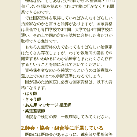
極端な話、もしあなたが明日から○○整体院・△△ｶ
ｲﾛﾌﾟﾗｸﾃｨｯｸ院を始めたければ学校に行かなくとも開
業できるのです。
では国家資格を取得していればみんなすばらしい
治療家なのかと言うと語弊がありますが、国家資格
は最低でも専門学校で3年間、大学では4年間学校に
通い、その上で国の定める試験に合格した者だけが
取得できる免許です。
もちろん無資格の方であってもすばらしい治療家
はたくさん存在しますが、わずか数週間の講習で即
開業するいわゆるにわか治療家もまたたくさん存在
するということを頭に入れておいてください。
資格保有者なのかを確認するというのは治療院を
選ぶ上でのひとつの判断基準になるでしょう。
国が認めた治療院に必要な国家資格は、以下の資
格になります。
・はり師
・きゅう師
・あん摩 マッサージ 指圧師
・柔道整復師
通院をご検討の際、
一度確認してみてください。
2.師会・協会・組合等に所属している
医師には医師会があるように、鍼灸師や柔整師等