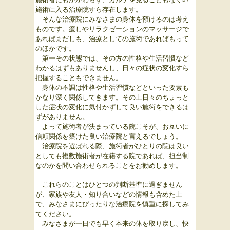
施術に入る治療院すら存在します。
そんな治療院にみなさまの身体を預けるのは考え
ものです。癒しやリラクゼーションのマッサージで
あればまだしも、治療としての施術であればもって
のほかです。
第一その状態では、その方の性格や生活習慣など
わかるはずもありませんし、日々の症状の変化すら
把握することもできません。
身体の不調は性格や生活習慣などといった要素も
かなり深く関係してきます。その上日々のちょっと
した症状の変化に気付かずして良い施術をできるは
ずがありません。
よって施術者が決まっている院こそが、お互いに
信頼関係を築けた良い治療院と言えるでしょう。
治療院を選ばれる際、施術者がひとりの院は良い
としても複数施術者が在籍する院であれば、担当制
なのかを問い合わせられることをお勧めします。
これらのことはひとつの判断基準に過ぎません
が、家族や友人・知り合いなどの情報も含めた上
で、みなさまにぴったりな治療院を慎重に探してみ
てください。
みなさまが一日でも早く本来の体を取り戻し、快