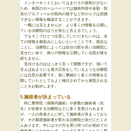
インターネットにおいてはまだその規制が少ない
ため、各院のホームページでは施術内容や金額・院
長のプロフィールや院内の様子など外からでは把握
できない情報を確認することができます。
一概には言えませんが、より多くの情報を公開し
ている治療院のほうが安心と言えるでしょう。
でもそこでひとつ注意していただきたいのは、全
ての情報を鵜呑みにしないということです。残念な
ことに、治療院によっては自分の院を良い治療院に
見せたい余り、偽りの情報を公開している院が後を
絶ちません。
見分けるのははっきり言って困難ですが、強いて
言えばあまりにも過大広告をしているような治療院
には注意が必要です。仮に事細かく多くの情報を公
開していたとしてもよく検討されてから来院される
ことをお勧めします。
5.施術者が決まっている
特に整骨院（保険内施術）や多数の施術者（先
生）が在籍する治療院などに多く見受けられます
が、一人の患者さんに対して施術者が決まっておら
ず、その都度施術者が変わる治療院が未だにたくさ
んあります。中にはその方を受け持つのが初めての
施術者にもかかわらず、カルテを見ることもなく即