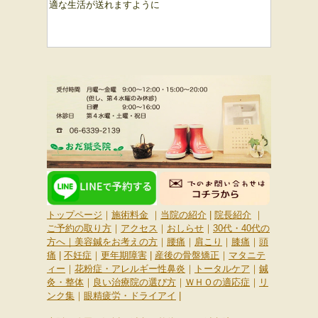
適な生活が送れますように
トップページ
｜
施術料金
｜
当院の紹介
|
院長紹介
｜
ご予約の取り方
｜
アクセス
｜
おしらせ
｜
30代・40代の
方へ
｜
美容鍼をお考えの方
｜
腰痛
｜
肩こり
｜
膝痛
｜
頭
痛
|
不妊症
｜
更年期障害
|
産後の骨盤矯正
｜
マタニテ
ィー
｜
花粉症・アレルギー性鼻炎
｜
トータルケア
｜
鍼
灸・整体
｜
良い治療院の選び方
｜
ＷＨＯの適応症
｜
リ
ンク集
｜
眼精疲労・ドライアイ
|