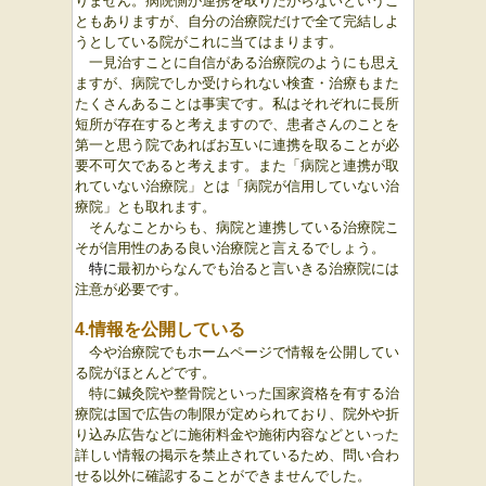
りません。病院側が連携を取りたがらないというこ
ともありますが、自分の治療院だけで全て完結しよ
うとしている院がこれに当てはまります。
一見治すことに自信がある治療院のようにも思え
ますが、病院でしか受けられない検査・治療もまた
たくさんあることは事実です。私はそれぞれに長所
短所が存在すると考えますので、患者さんのことを
第一と思う院であればお互いに連携を取ることが必
要不可欠であると考えます。
また「病院と連携が取
れていない治療院」とは「病院が信用していない治
療院」とも取れます。
そんなことからも、病院と連携している治療院こ
そが信用性のある良い治療院と言えるでしょう。
特に
最初からなんでも治ると言いきる治療院には
注意が必要です。
4.情報を公開している
今や治療院でもホームページで情報を公開してい
る院がほとんどです。
特に鍼灸院や整骨院といった国家資格を有する治
療院は国で広告の制限が定められており、院外や折
り込み広告などに施術料金や施術内容などといった
詳しい情報の掲示を禁止されているため、問い合わ
せる以外に確認することができませんでした。