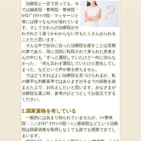
治療院と一言で言っても、今
では鍼灸院・整骨院・整体院・
ｶｲﾛﾌﾟﾗｸﾃｨｯｸ院・マッサージと
巷には様々なものが溢れていま
す。
そしてそれらの治療院がそ
れぞれどう違うかわからない方もたくさんおられる
ことだと思います。
そんな中で自分に合った治療院を探すことは至難
の業であり、現に当院に転院されて来られた患者さ
んの中にも「ずっと通院していたけど一向に治らな
かった」「何も言わず通院していたけど悪化してし
まった」などという声が後を絶ちません。
ではどうすればよい治療院を見つけられるか、私
の勝手な判断基準ではありますが今までの経験を踏
まえた上で、お伝えしたいと思います。
みなさまが
治療院を選ぶ時、参考のひとつとしてお役立てする
ください。
1.国家資格を有している
一般的にはあまり知られていませんが、○○整体
院・△△ｶｲﾛﾌﾟﾗｸﾃｨｯｸ院・○△療術院などという治療
院は国家資格を取得しなくても誰でも開業できてし
まいます。