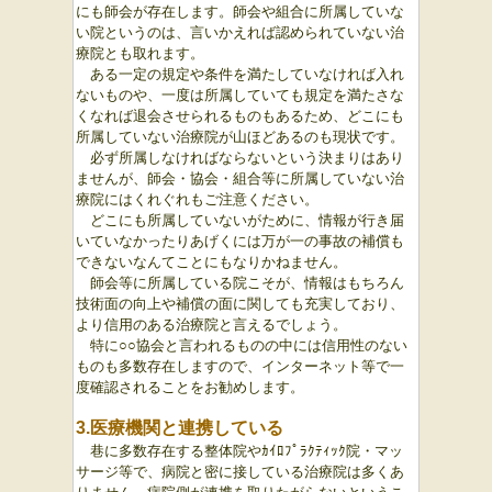
にも師会が存在します。師会や組合に所属していな
い院というのは、言いかえれば認められていない治
療院とも取れます。
ある一定の規定や条件を満たしていなければ入れ
ないものや、一度は所属していても規定を満たさな
くなれば退会させられるものもあるため、どこにも
所属していない治療院が山ほどあるのも現状です。
必ず所属しなければならないという決まりはあり
ませんが、師会・協会・組合等に所属していない治
療院にはくれぐれもご注意ください。
どこにも所属していないがために、情報が行き届
いていなかったりあげくには万が一の事故の補償も
できないなんてことにもなりかねません。
師会等に所属している院こそが、情報はもちろん
技術面の向上や補償の面に関しても充実しており、
より信用のある治療院と言えるでしょう。
特に○○協会と言われるものの中には信用性のない
ものも多数存在しますので、インターネット等で一
度確認されることをお勧めします。
3.医療機関と連携している
巷に多数存在する整体院やｶｲﾛﾌﾟﾗｸﾃｨｯｸ院・マッ
サージ等で、病院と密に接している治療院は多くあ