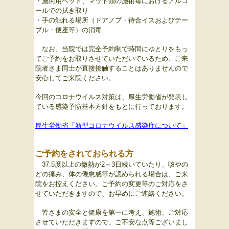
・施術用ベッド、マット類の施術毎におけるアルコ
ールでの拭き取り
・手の触れる場所（ドアノブ・待合イスおよびテー
ブル・便座等）の消毒
なお、当院では完全予約制で時間にゆとりをもっ
てご予約をお取りさせていただいているため、ご来
院者さま同士が直接接触することはありませんので
安心してご来院ください。
今回のコロナウイルス対策は、厚生労働省が発表し
ている感染予防基本方針をもとに行っております。
厚生労働省「新型コロナウイルス感染症について」
ご予約をされておられる方
37.5度以上の微熱が2～3日続いていたり、咳やの
どの痛み、体の倦怠感等が認められる場合は、ご来
院をお控えください。ご予約の変更等のご対応をさ
せていただきますので、お早めにご連絡ください。
皆さまの安全と健康を第一に考え、施術、ご対応
させていただきますので、ご不安な点等ございまし