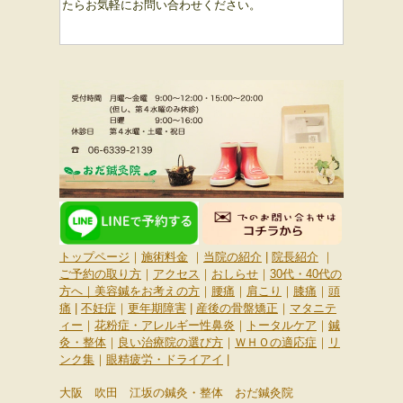
たらお気軽にお問い合わせください。
トップページ
｜
施術料金
｜
当院の紹介
|
院長紹介
｜
ご予約の取り方
｜
アクセス
｜
おしらせ
｜
30代・40代の
方へ
｜
美容鍼をお考えの方
｜
腰痛
｜
肩こり
｜
膝痛
｜
頭
痛
|
不妊症
｜
更年期障害
|
産後の骨盤矯正
｜
マタニテ
ィー
｜
花粉症・アレルギー性鼻炎
｜
トータルケア
｜
鍼
灸・整体
｜
良い治療院の選び方
｜
ＷＨＯの適応症
｜
リ
ンク集
｜
眼精疲労・ドライアイ
|
大阪 吹田 江坂の鍼灸・整体 おだ鍼灸院