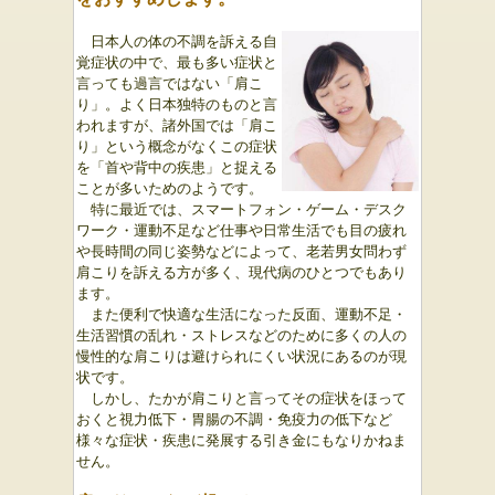
日本人の体の不調を訴える自
覚症状の中で、最も多い症状と
言っても過言ではない「肩こ
り」。よく日本独特のものと言
われますが、諸外国では「肩こ
り」という概念がなくこの症状
を「首や背中の疾患」と捉える
ことが多いためのようです。
特に最近では、スマートフォン・ゲーム・デスク
ワーク・運動不足など仕事や日常生活でも目の疲れ
や長時間の同じ姿勢などによって、老若男女問わず
肩こりを訴える方が多く、現代病のひとつでもあり
ます。
また便利で快適な生活になった反面、運動不足・
生活習慣の乱れ・ストレスなどのために多くの人の
慢性的な肩こりは避けられにくい状況にあるのが現
状です。
しかし、たかが肩こりと言ってその症状をほって
おくと視力低下・胃腸の不調・免疫力の低下など
様々な症状・疾患に発展する引き金にもなりかねま
せん。