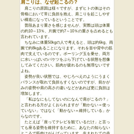
肩こりは、なぜ起こるの？
肩こりの原因は様々ですが、まずヒトの体はその
骨格において常に負担を抱え、肩こりを起こしやす
い構造になっているということです。
普段あまり重さを感じませんが、実際は頭は体重
の約10～13％、片腕で約7～10％の重さを占めるとも
言われています。
ちなみに体重50kgの人で考えると、頭は約6kg、両
腕で約8kg
あることになります。それを首や背中の筋
肉で支えているのです。ボーリング玉を乗せ、両方
に水いっぱいのバケツをぶら下げている状態を想像
してみてください。筋肉が疲れるのも無理ないです
よね。
姿勢が良い状態では、やじろべえのようにうまく
バランスが取れて負担もすくないのですが、前かが
みの姿勢や肩の高さの違いなどがあれば更に負担は
増加します。
「私はなにもしてないのになんで肩がこるの？」
と言われる方がよくおられますが「動かない＝使っ
ていない」ではなく「動かない＝維持している」か
らなのです。
たとえば「座ってテレビを観ているだけ」と言っ
ても座る姿勢を維持するために、あなたの知らない
ところで筋肉はがんばっています。生まれたての赤