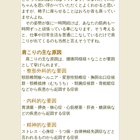
ちゃんを思い浮かべていただくとよくわかると思い
ますが、椅子に座らせることはおろか首も座ってい
ませんよね。
その姿勢が仮に一時間続けば、あなたの筋肉も一
時間ずっと頑張っている事になります。そう考える
と、仕事や日常生活を普通にこなしているだけで肩
こりが出てくるのも当然と言えそうですね。
肩こりの主な原因
肩こりの主な原因は、腰痛同様様々なことが要因
として挙げられます。
・整形外科的な要因
頸部椎間板ヘルニア・変形性頸椎症・胸郭出口症候
群・頸椎捻挫（むちうち）・頸腕症候群・骨粗鬆症
などから疾患から起因する症状
・内科的な要因
胃潰瘍・膵炎・狭心症・心筋梗塞・肝炎・糖尿病な
どの疾患から起因する症状
・精神的な要因
ストレス・心身症・うつ病・自律神経失調症などと
言われるものから起因する症状