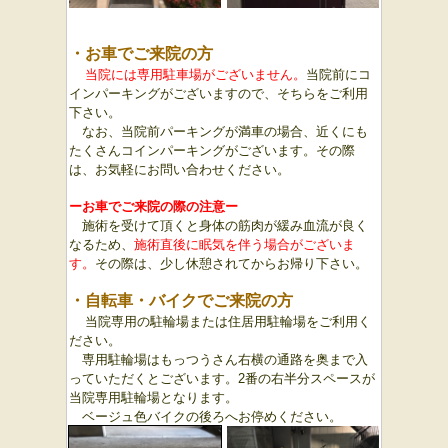
・お車でご来院の方
当院には専用駐車場がございません。
当院前にコ
インパーキング
がございますので、そちらをご利用
下さい。
なお、当院前パーキングが満車の場合、近くにも
たくさんコインパーキングがございます。その際
は、お気軽にお問い合わせください。
ーお車でご来院の際の注意ー
施術を受けて頂くと身体の筋肉が緩み血流が良く
なるため、
施術直後に眠気を伴う
場合がございま
す。
その際は、少し休憩されてからお帰り下さい。
・
自転車・バイクでご来院の方
当院専用の駐輪場または住居用駐輪場をご利用く
ださい。
専用駐輪場はもっつうさん右横の通路を奥まで入
っていただくとございます。2番の右半分スペースが
当院専用駐輪場となります。
ベージュ色バイクの後ろへお停めください。