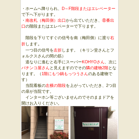
・ホームへ降りられ、
D
～F階段またはエレベーター
で下へ下がります。
・
南改札（梅田側）出口
から出ていただき、
⑧番出
口
の階段またはエレベーターで下ります。
階段を下りてすぐの信号を南（梅田側）に渡り
右
。
折
します
一つ目の信号を
左折
します。（キリン堂さんとフ
ォルクスさんの間の筋）
道なりに進むと右手にスーパー
KOHYOさん
、次に
パチンコ屋さん
と見えますのでその
隣の建物2階
とな
ります。（
1階にもつ鍋もっつうさん
のある建物で
す）
当院看板の
左横の階段
を上がっていただき、2つ目
の扉が当院です。
インターホン等ございませんのでそのままドアを
開けお入りください。