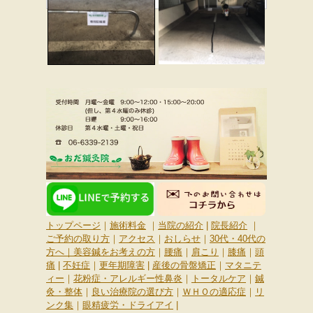
トップページ
｜
施術料金
｜
当院の紹介
|
院長紹介
｜
ご予約の取り方
｜
アクセス
｜
おしらせ
｜
30代・40代の
方へ
｜
美容鍼をお考えの方
｜
腰痛
｜
肩こり
｜
膝痛
｜
頭
痛
|
不妊症
｜
更年期障害
|
産後の骨盤矯正
｜
マタニテ
ィー
｜
花粉症・アレルギー性鼻炎
｜
トータルケア
｜
鍼
灸・整体
｜
良い治療院の選び方
｜
ＷＨＯの適応症
｜
リ
ンク集
｜
眼精疲労・ドライアイ
|