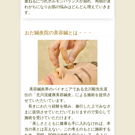
重ねるにつれホルモンバランスが崩れ、周期が遅
れがちになりお肌の悩みはどんどん増えていきま
す。
おだ鍼灸院の美容鍼とは・・・
美容鍼灸界のパイオニアである北川毅先生直
伝の「北川流健康美容鍼灸」による施術を提供さ
せていただいています。
長きにわたり経験を積み、修行した上でみなさ
まに提供させていただいておりますので安心して
施術を受けていただけます。
「美しさとともに健康も手に入れなければ、本
当の美とは言えない」この考えのもとに施術する
ため、30代～50代の女性を中心として、今より