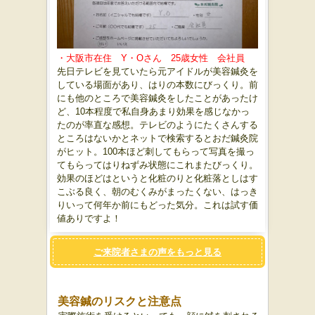
・大阪市在住 Y・Oさん 25歳女性 会社員
先日テレビを見ていたら元アイドルが美容鍼灸を
している場面があり、はりの本数にびっくり。前
にも他のところで美容鍼灸をしたことがあったけ
ど、10本程度で私自身あまり効果を感じなかっ
たのが率直な感想。テレビのようにたくさんする
ところはないかとネットで検索するとおだ鍼灸院
がヒット。100本ほど刺してもらって写真を撮っ
てもらってはりねずみ状態にこれまたびっくり。
効果のほどはというと化粧のりと化粧落としはす
こぶる良く、朝のむくみがまったくない、はっき
りいって何年か前にもどった気分。これは試す価
値ありですよ！
ご来院者さまの声をもっと見る
美容鍼のリスクと注意点