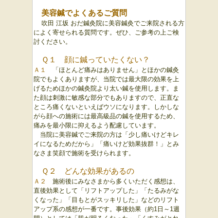
美容鍼でよくあるご質問
吹田 江坂 おだ鍼灸院に美容鍼灸でご来院される方
によく寄せられる質問です。
ぜひ、ご参考の上ご検
討ください。
Ｑ１ 顔に鍼っていたくない？
Ａ１
「ほとんど痛みはありません」とほかの鍼灸
院でもよくありますが、当院では最大限の効果を上
げるためほかの鍼灸院より太い鍼を使用します。ま
た顔は刺激に敏感な部分でもありますので、正直な
ところ痛くないといえばウソになります。しかしな
がら顔への施術には最高級品の鍼を使用するため、
痛みを最小限に抑えるよう配慮しています。
当院に美容鍼でご来院の方は「少し痛いけどキレ
イになるためだから」「痛いけど効果抜群！」とみ
なさま笑顔で施術を受けられます。
Ｑ２ どんな効果があるの
Ａ２
施術後にみなさまから多くいただく感想は、
直後効果として「リフトアップした」「たるみがな
くなった」「目もとがスッキリした」などのリフト
アップ系の感想が一番です。事後効果（約1日～1週