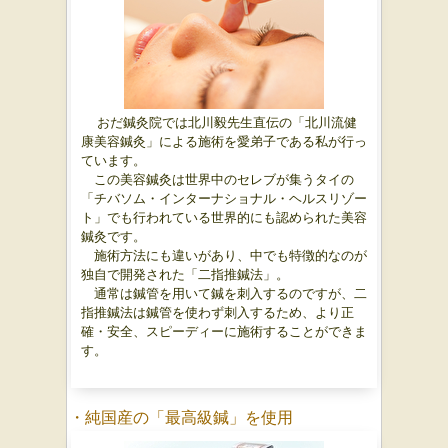
おだ鍼灸院では北川毅先生直伝の「北川流健
康美容鍼灸」による施術を愛弟子である私が行っ
ています。
この美容鍼灸は世界中のセレブが集うタイの
「チバソム・インターナショナル・ヘルスリゾー
ト」でも行われている世界的にも認められた美容
鍼灸です。
施術方法にも違いがあり、中でも特徴的なのが
独自で開発された「二指推鍼法」。
通常は鍼管を用いて鍼を刺入するのですが、二
指推鍼法は鍼管を使わず刺入するため、より正
確・安全、スピーディーに施術することができま
す。
・純国産の「最高級鍼」を使用