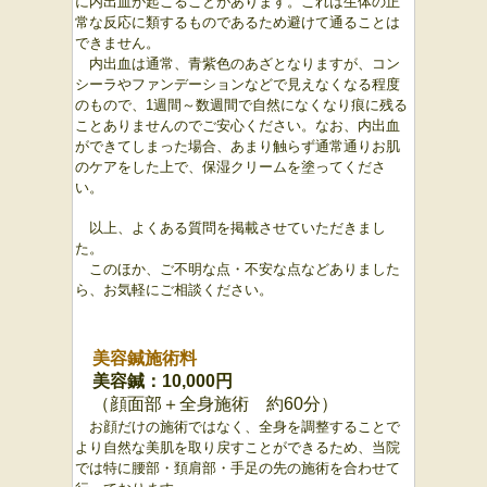
に内出血が起こることがあります。これは生体の正
常な反応に類するものであるため避けて通ることは
できません。
内出血は通常、青紫色のあざとなりますが、コン
シーラやファンデーションなどで見えなくなる程度
のもので、1週間～数週間で自然になくなり痕に残る
ことありませんのでご安心ください。なお、内出血
ができてしまった場合、あまり触らず通常通りお肌
のケアをした上で、保湿クリームを塗ってくださ
い。
以上、よくある質問を掲載させていただきまし
た。
このほか、ご不明な点・不安な点などありました
ら、お気軽にご相談ください。
美容鍼施術料
美容鍼：10,000円
（顔面部＋全身施術 約60分）
お顔だけの施術ではなく、全身を調整することで
より自然な美肌を取り戻すことができるため、当院
では特に腰部・頚肩部・手足の先の施術を合わせて