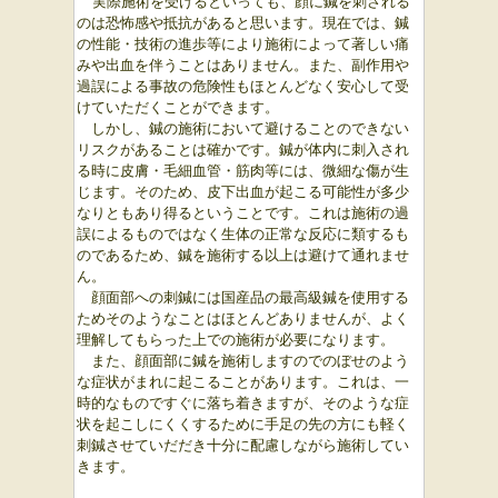
実際施術を受けるといっても、顔に鍼を刺される
のは恐怖感や抵抗があると思います。現在では、鍼
の性能・技術の進歩等により施術によって著しい痛
みや出血を伴うことはありません。また、副作用や
過誤による事故の危険性もほとんどなく安心して受
けていただくことができます。
しかし、鍼の施術において避けることのできない
リスクがあることは確かです。鍼が体内に刺入され
る時に皮膚・毛細血管・筋肉等には、微細な傷が生
じます。そのため、皮下出血が起こる可能性が多少
なりともあり得るということです。これは施術の過
誤によるものではなく生体の正常な反応に類するも
のであるため、鍼を施術する以上は避けて通れませ
ん。
顔面部への刺鍼には国産品の最高級鍼を使用する
ためそのようなことはほとんどありませんが、よく
理解してもらった上での施術が必要になります。
また、顔面部に鍼を施術しますのでのぼせのよう
な症状がまれに起こることがあります。これは、一
時的なものですぐに落ち着きますが、そのような症
状を起こしにくくするために手足の先の方にも軽く
刺鍼させていだだき十分に配慮しながら施術してい
きます。