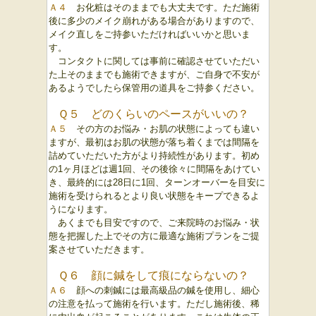
Ａ４
お化粧はそのままでも大丈夫です。ただ施術
後に多少のメイク崩れがある場合がありますので、
メイク直しをご持参いただければいいかと思いま
す。
コンタクトに関しては事前に確認させていただい
た上そのままでも施術できますが、ご自身で不安が
あるようでしたら保管用の道具をご持参ください。
Ｑ５ どのくらいのペースがいいの？
Ａ５
その方のお悩み・お肌の状態によっても違い
ますが、最初はお肌の状態が落ち着くまでは間隔を
詰めていただいた方がより持続性があります。初め
の1ヶ月ほどは週1回、その後徐々に間隔をあけてい
き、最終的には28日に1回、ターンオーバーを目安に
施術を受けられるとより良い状態をキープできるよ
うになります。
あくまでも目安ですので、ご来院時のお悩み・状
態を把握した上でその方に最適な施術プランをご提
案させていただきます。
Ｑ６ 顔に鍼をして痕にならないの？
Ａ６
顔への刺鍼には最高級品の鍼を使用し、細心
の注意を払って施術を行います。ただし施術後、稀