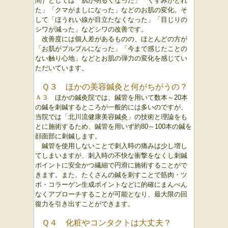
間）としては「肌が明るくなった」「くすみがとれ
た」「クマがましになった」などのお肌の変化。そ
して「ほうれい線が目立たなくなった」「目じりの
シワが減った」などシワの改善です。
改善度には個人差があるものの、ほとんどの方が
「お肌がプルプルになった」「今まで感じたことの
ない触り心地」などとお肌の弾力の変化を感じてい
ただいています。
Ｑ３ ほかの美容鍼灸と何がちがうの？
Ａ３
ほかの鍼灸院では、鍼管を用いて数本～20本
の鍼を刺鍼するところが一般的には多いのですが、
当院では「北川流健康美容鍼灸」の技術と理論をも
とに施術するため、鍼管を用いず約80～100本の鍼を
顔面部に刺鍼します。
鍼管を使用しないことで刺入時の痛みは少し増し
てしまいますが、刺入時の不快な衝撃をなくし刺鍼
ポイントに安全かつ繊細で円滑に施術することがで
きます。また、たくさんの鍼を刺すことで筋肉・ツ
ボ・コラーゲン生成ポイントなどに的確にまんべん
なくアプローチすることが可能となり、最大限の回
復力を引き出すことができます。
Ｑ４ 化粧やコンタクトは大丈夫？