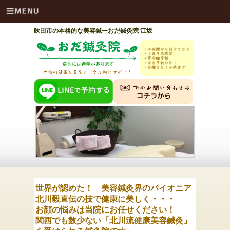
吹田市の本格的な美容鍼ーおだ鍼灸院 江坂
世界が認めた！ 美容鍼灸界のパイオニア
北川毅直伝の技で健康に美しく・・・
お顔の悩みは当院にお任せください！
関西でも数少ない「北川流健康美容鍼灸」