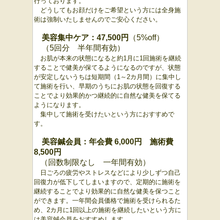
行っております。
どうしてもお顔だけをご希望という方には全身施
術は強制いたしませんのでご安心ください。
美容集中ケア：47,500円
（5%off）
（5回分 半年間有効）
お肌が本来の状態になると約1月に1回施術を継続
することで健美が保てるようになるのですが、状態
が安定しないうちは短期間（1～2カ月間）に集中し
て施術を行い、早期のうちにお肌の状態を回復する
ことでより効果的かつ継続的に自然な健美を保てる
ようになります。
集中
して施術を受けたいという方におすすめで
す。
美容鍼会員：年会費 6,000円 施術費
8,500円
（回数制限なし 一年間有効）
日ごろの疲労やストレスなどにより少しずつ自己
回復力が低下してしまいますので、定期的に施術を
継続することでより効果的に自然な健美を保つこと
ができます。一年間会員価格で施術を受けられるた
め、2カ月に1回以上の施術を継続したいという方に
は美容鍼会員をおすすめします。