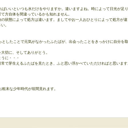
ればいいといつも水だけをやりますか。
違いますよね。時によって日光が足
育て方自体を間違っているかも知れません。
時の状態によって処方は違います。ましてやお一人おひとりによって処方が違
さい。
っとしたことで元気がなかったふたばが、出会ったことをきっかけに自分を
を大切に、そしてありがとう。
ように・・・
日常で芽生えるふたばを見たとき、ふと思い浮かべていただければと思います
お粗末な少年時代が垣間見れます。