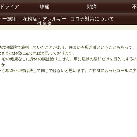
ドライア
膝痛
頭痛
不
ィー施術
花粉症・アレルギー
コロナ対策について
性鼻炎
の治療院で施術していたことがあり、住まいも
広芝町ということもあって、
なさまのお役に立てればと思っております。
、心の健康なしに身体の病は治りません。
単に症状の緩和だけを目的にする
うか。
う希望や目標は決して同じではないと思います。
ご自身に合ったゴールに少
。