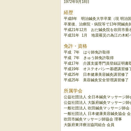
1972年9月18日
経歴
平成8年 明治鍼灸大学卒業（現 明治
卒業後、治療院・病院等で13年間鍼灸
平成21年12月 おだ鍼灸院を吹田市垂
平成31年 1月 地震罹災の為江の木町
免許・資格
平成 7年 はり師免許取得
平成 7年 きゅう師免許取得
平成17年 介護支援専門員登録証明書
平成19年 オステオパシー基礎講習修
平成25年 日本健康美容鍼灸講習修了
平成25年 美容鍼灸安全管理講習修了
所属学会
公益社団法人 全日本鍼灸マッサージ師
公益社団法人 大阪府鍼灸マッサージ師
一般社団法人 吹田鍼灸マッサージ師会
一般社団法人 日本健康美容鍼灸協会 会
吹田市鍼灸マッサージ師協会 理事
大阪府東洋療法協同組合 会員