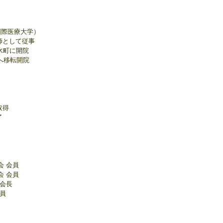
国際医療大学）
師として従事
水町に開院
へ移転開院
取得
了
会 会員
会 会員
 会長
員