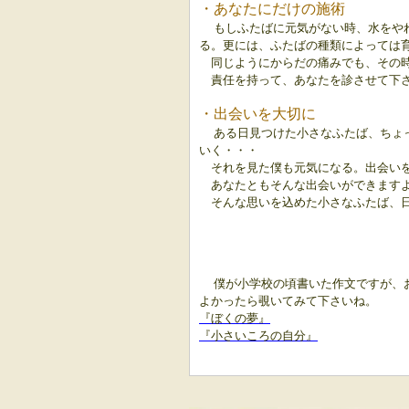
・あなたにだけの施術
もしふたばに元気がない時、水をや
る。更には、ふたばの種類によっては
同じようにからだの痛みでも、その
責任を持って、あなたを診させて下
・出会いを大切に
ある日見つけた小さなふたば、ちょ
いく・・・
それを見た僕も元気になる。出会い
あなたともそんな出会いができます
そんな思いを込めた小さなふたば、
僕が小学校の頃書いた作文ですが、
よかったら覗いてみて下さいね。
『ぼくの夢』
『小さいころの自分』