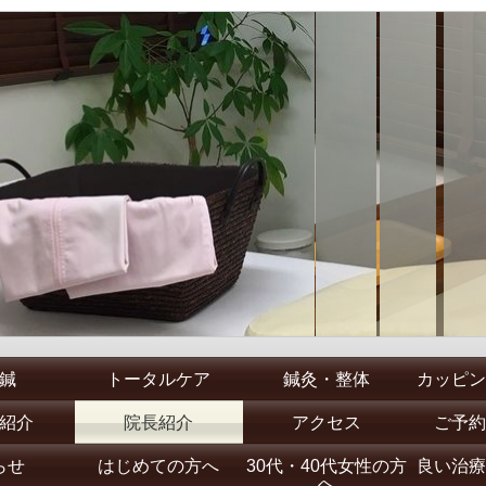
鍼
トータルケア
鍼灸・整体
カッピン
紹介
院長紹介
アクセス
ご予約
らせ
はじめての方へ
30代・40代女性の方
良い治療
へ