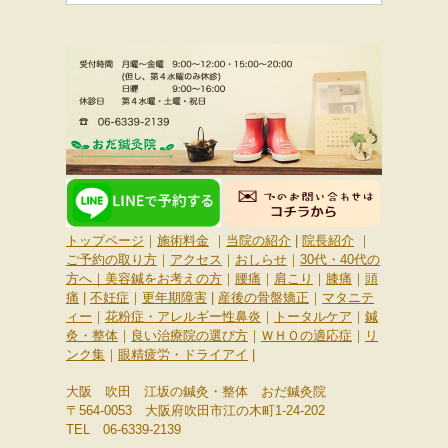
トップページ
｜
施術料金
｜
当院の紹介
|
院長紹介
｜
ご予約の取り方
｜
アクセス
｜
おしらせ
｜
30代・40代の
方へ
｜
美容鍼をお考えの方
｜
腰痛
｜
肩こり
｜
膝痛
｜
頭
痛
|
不妊症
｜
更年期障害
|
産後の骨盤矯正
｜
マタニテ
ィー
｜
花粉症・アレルギー性鼻炎
｜
トータルケア
｜
鍼
灸・整体
｜
良い治療院の選び方
｜
ＷＨＯの適応症
｜
リ
ンク集
｜
眼精疲労・ドライアイ
|
大阪 吹田 江坂の鍼灸・整体 おだ鍼灸院
〒564-0053 大阪府吹田市江の木町1-24-202
TEL
06-6339-2139