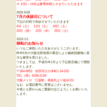
※ 12日～14日は夏季休暇とさせていただきます
2026.6/26
7月の休診日について
下記の日程で休診させていただきます
4日（土） 11日（土） 18日（土）
20日（祝） 22日（水） 25日（土）
2019.1/1
移転のお知らせ
いつもご来院いただきありがとうございます。
昨年
6
月の大阪北部地震の罹災により鍼灸院建物に甚
大な被害を受けました。
つきましては、
平成
31
年
1
月より下記新店舗にて開院
いたします。
〒
564-0053
吹田市江の木町
1-24-202
TEL（06）6339-2139
大阪メトロ
「江坂駅」南改札より徒歩
3
分
なお、お電話番号に変更はございません。
今後とも変わらぬご愛顧のほどよろしくお願いいた
します。